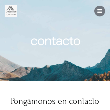
Ir
al
Main
contenido
Men
contacto
Pongámonos en contacto